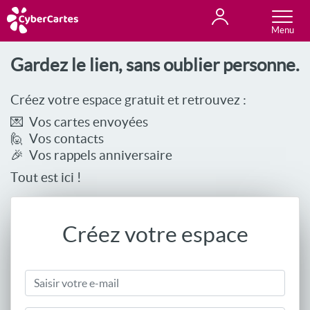
Anniversaire
Fête du jour
Amour
Amitié
Merci
Toutes les cartes
Gardez le lien, sans oublier personne.
Créez votre espace gratuit et retrouvez :
💌 Vos cartes envoyées
🙋 Vos contacts
🎉 Vos rappels anniversaire
Tout est ici !
Créez votre espace